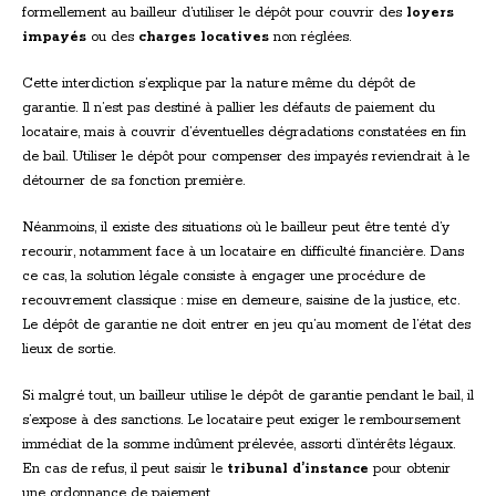
formellement au bailleur d’utiliser le dépôt pour couvrir des
loyers
impayés
ou des
charges locatives
non réglées.
Cette interdiction s’explique par la nature même du dépôt de
garantie. Il n’est pas destiné à pallier les défauts de paiement du
locataire, mais à couvrir d’éventuelles dégradations constatées en fin
de bail. Utiliser le dépôt pour compenser des impayés reviendrait à le
détourner de sa fonction première.
Néanmoins, il existe des situations où le bailleur peut être tenté d’y
recourir, notamment face à un locataire en difficulté financière. Dans
ce cas, la solution légale consiste à engager une procédure de
recouvrement classique : mise en demeure, saisine de la justice, etc.
Le dépôt de garantie ne doit entrer en jeu qu’au moment de l’état des
lieux de sortie.
Si malgré tout, un bailleur utilise le dépôt de garantie pendant le bail, il
s’expose à des sanctions. Le locataire peut exiger le remboursement
immédiat de la somme indûment prélevée, assorti d’intérêts légaux.
En cas de refus, il peut saisir le
tribunal d’instance
pour obtenir
une ordonnance de paiement.